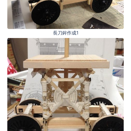
長刀鉾作成1