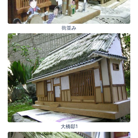
街並み
大橋邸1