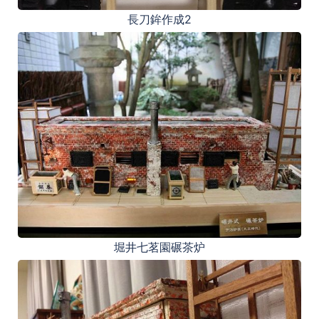
長刀鉾作成2
堀井七茗園碾茶炉