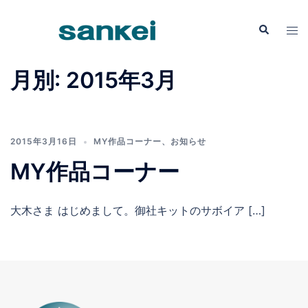
コ
ン
検
ト
索
テ
グ
ン
ル
月別: 2015年3月
ツ
メ
へ
ニ
ス
ュ
キ
ー
2015年3月16日
MY作品コーナー
、
お知らせ
ッ
MY作品コーナー
プ
大木さま はじめまして。御社キットのサボイア […]