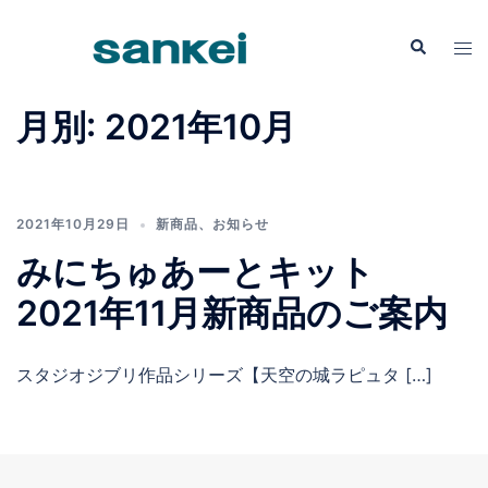
コ
ン
検
ト
索
テ
グ
ン
ル
月別: 2021年10月
ツ
メ
へ
ニ
ス
ュ
キ
ー
2021年10月29日
新商品
、
お知らせ
ッ
みにちゅあーとキット
プ
2021年11月新商品のご案内
スタジオジブリ作品シリーズ【天空の城ラピュタ […]