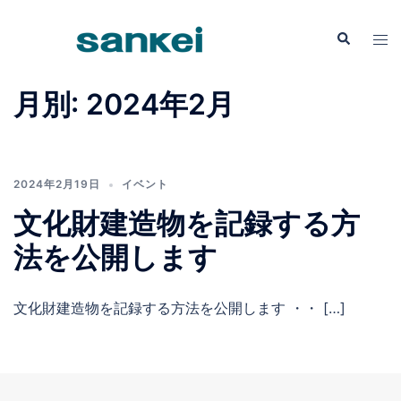
コ
ン
検
ト
索
テ
グ
ン
ル
月別: 2024年2月
ツ
メ
へ
ニ
ス
ュ
キ
ー
2024年2月19日
イベント
ッ
文化財建造物を記録する方
プ
法を公開します
文化財建造物を記録する方法を公開します ・・ […]