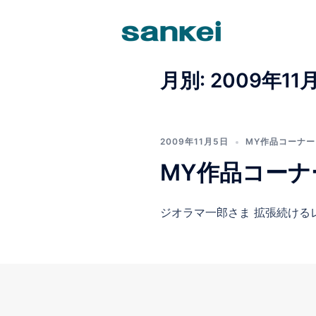
コ
ン
テ
ン
ツ
月別: 2009年11
へ
ス
キ
ッ
2009年11月5日
MY作品コーナー
プ
MY作品コーナ
ジオラマ一郎さま 拡張続けるレ