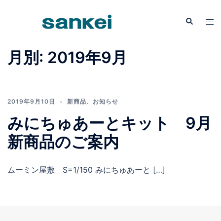
コ
ン
検
ト
索
テ
グ
ン
ル
月別: 2019年9月
ツ
メ
へ
ニ
ス
ュ
キ
ー
2019年9月10日
新商品
、
お知らせ
ッ
みにちゅあーとキット 9月
プ
新商品のご案内
ムーミン屋敷 S=1/150 みにちゅあーと […]