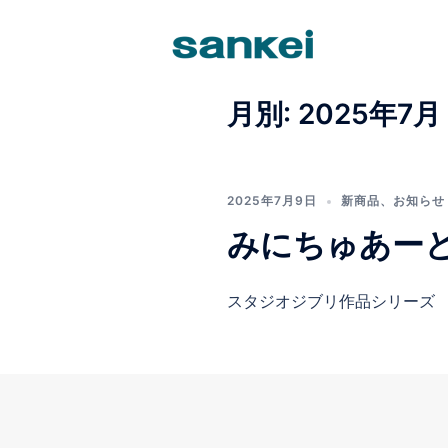
コ
ン
テ
ン
ツ
月別: 2025年7月
へ
ス
キ
ッ
2025年7月9日
新商品
、
お知らせ
プ
みにちゅあーと
スタジオジブリ作品シリーズ 【