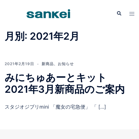
コ
ン
検
ト
索
テ
グ
ン
ル
月別: 2021年2月
ツ
メ
へ
ニ
ス
ュ
キ
ー
2021年2月19日
新商品
、
お知らせ
ッ
みにちゅあーとキット
プ
2021年3月新商品のご案内
スタジオジブリmini 「魔女の宅急便」 「 […]